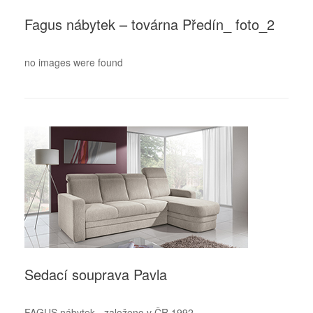
Fagus nábytek – továrna Předín_ foto_2
no images were found
Sedací souprava Pavla
FAGUS nábytek - založeno v ČR 1992