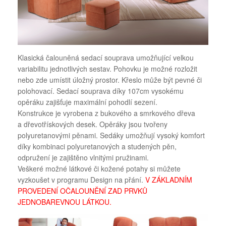
Klasická čalouněná sedací souprava umožňující velkou
variabilitu jednotlivých sestav. Pohovku je možné rozložit
nebo zde umístit úložný prostor. Křeslo může být pevné či
polohovací. Sedací souprava díky 107cm vysokému
opěráku zajišťuje maximální pohodlí sezení.
Konstrukce je vyrobena z bukového a smrkového dřeva
a dřevotřískových desek. Opěráky jsou tvořeny
polyuretanovými pěnami. Sedáky umožňují vysoký komfort
díky kombinaci polyuretanových a studených pěn,
odpružení je zajištěno vlnitými pružinami.
Veškeré možné látkové či kožené potahy si můžete
vyzkoušet v programu Design na přání.
V ZÁKLADNÍM
PROVEDENÍ OČALOUNĚNÍ ZAD PRVKŮ
JEDNOBAREVNOU LÁTKOU.