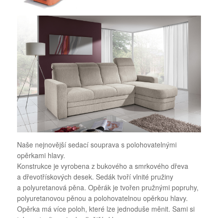
Naše nejnovější sedací souprava s polohovatelnými
opěrkami hlavy.
Konstrukce je vyrobena z bukového a smrkového dřeva
a dřevotřískových desek. Sedák tvoří vlnité pružiny
a polyuretanová pěna. Opěrák je tvořen pružnými popruhy,
polyuretanovou pěnou a polohovatelnou opěrkou hlavy.
Opěrka má více poloh, které lze jednoduše měnit. Sami si